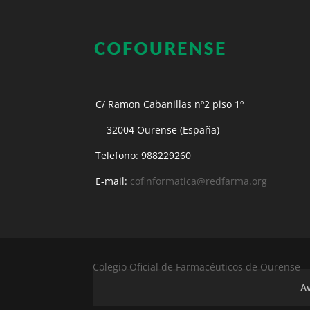
C/ Ramon Cabanillas nº2 piso 1º
32004 Ourense (España)
Telefono: 988229260
E-mail:
cofinformatica@redfarma.org
Colegio Oficial de Farmacéuticos de Ourense
Av