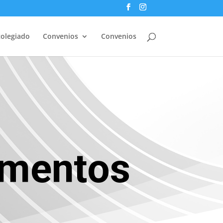
colegiado
Convenios
Convenios
umentos