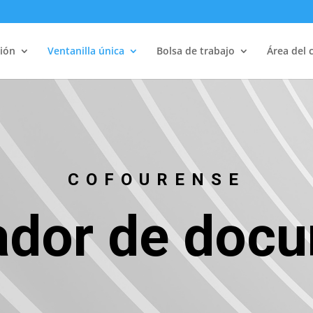
ión
Ventanilla única
Bolsa de trabajo
Área del 
COFOURENSE
cador de doc