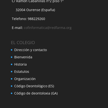
C/ Ramon Cabanillas nº2 piso 1º
32004 Ourense (España)
Telefono: 988229260
E-mail:
cofinformatica@redfarma.org
EL COLEGIO
Dirección y contacto
Bienvenida
Historia
Estatutos
Organización
Código Deontológico (ES)
Código de deontoloxia (GA)